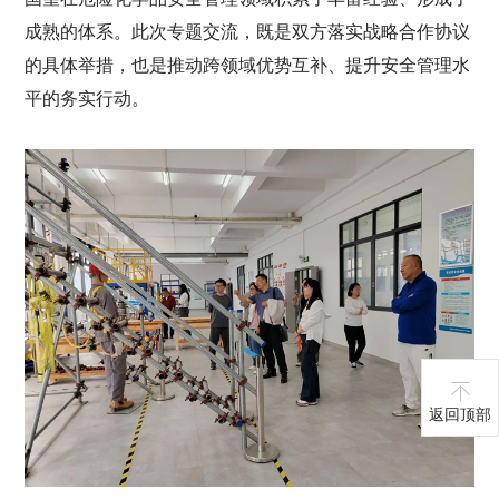
成熟的体系。此次专题交流，既是双方落实战略合作协议
的具体举措，也是推动跨领域优势互补、提升安全管理水
平的务实行动。
返回顶部