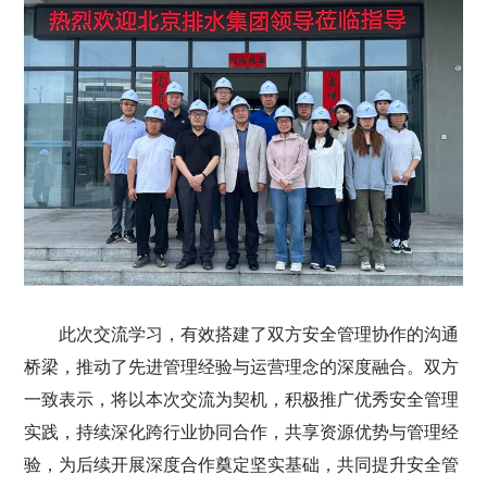
此次交流学习，有效搭建了双方安全管理协作的沟通
桥梁，推动了先进管理经验与运营理念的深度融合。双方
一致表示，将以本次交流为契机，积极推广优秀安全管理
实践，持续深化跨行业协同合作，共享资源优势与管理经
验，为后续开展深度合作奠定坚实基础，共同提升安全管