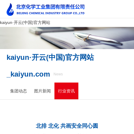
kaiyun·开云(中国)官方网站
kaiyun·开云(中国)官方网站
_kaiyun.com
News
集团动态
图片新闻
行业资讯
北排 北化 共画安全同心圆