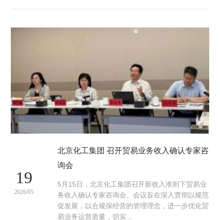
北京化工集团 召开贸易业务收入确认专家咨
询会
19
5月15日，北京化工集团召开新收入准则下贸易业
2026/05
务收入确认专家咨询会。会议旨在深入贯彻以规范
促发展，以合规保经营的管理理念，进一步优化贸
易业务运营质量，切实...