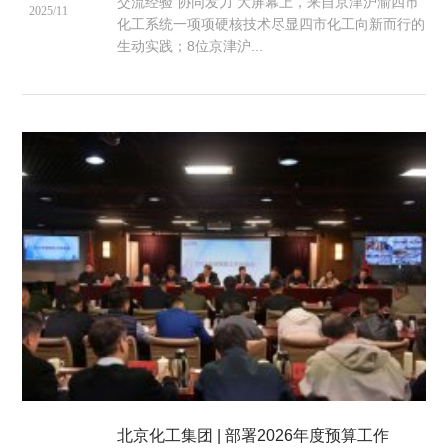
交流经验 协同发力 大屏幕上，来自京津沪渝四市
2025/11
化工系统一项项硬核技术尽显四市化工向新而行的
生动实践；8位京津沪...
北京化工集团 | 部署2026年度预算工作