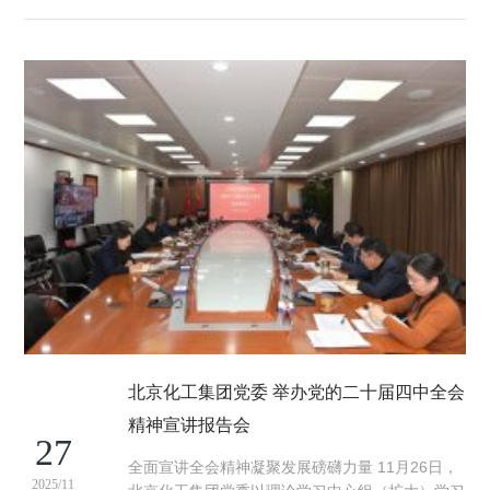
北京化工集团党委 举办党的二十届四中全会
精神宣讲报告会
27
全面宣讲全会精神凝聚发展磅礴力量 11月26日，
2025/11