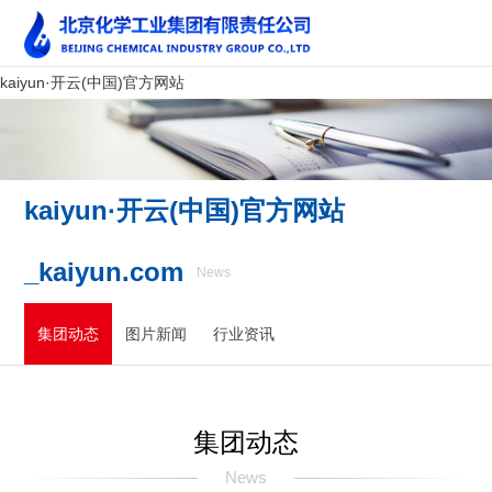
kaiyun·开云(中国)官方网站
kaiyun·开云(中国)官方网站
_kaiyun.com
News
集团动态
图片新闻
行业资讯
集团动态
News