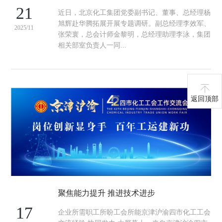
21
近日，北京化工集团党委副书记、董事、总经理杨
旭辉赴华腾拓展开展专题调研。副总经理李效军、
2025/11
张荣寰，总会计师金黎明，总经理助理李泳，集团
相关部室负责人一同...
返回顶部
聚焦能力提升 推进技术进步
17
企业所需职工所盼工会所能京津沪渝四市化工工会